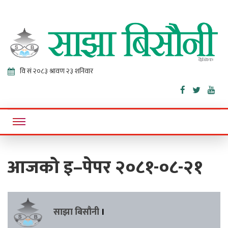
Sajha
Online News Portal
Bisaunee
आजको इ–पेपर २०८१-०८-२१
साझा बिसौनी
।