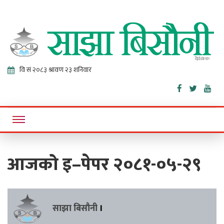
Sajha
Online News Portal
Bisaunee
आजको इ–पेपर २०८१-०५-२९
साझा बिसौनी
।