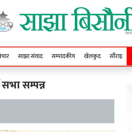
Sajha Bisaunee
e News Portal
िचार
साझा संवाद
सम्पादकीय
खेलकुद
सौंराइ
सभा सम्पन्न