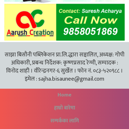
साझा बिसौनी पब्लिकेशन प्रा.लि.द्धारा सञ्चालित, अध्यक्ष: गोपी
अधिकारी, प्रबन्ध निर्देशक: कृष्णप्रसाद रेग्मी, सम्पादक :
विनोद शाही । वीरेन्द्रनगर-६ सुर्खेत । फोन नं. ०८३-५२०९८८ ।
इमेल :
sajha.bisaunee@gmail.com
Home
हाम्रो बारेमा
सम्पर्कका लागि