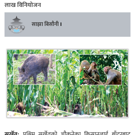
लाख विनियोजन
साझा बिसौनी
।
सुर्खेत:
पश्चिम सुर्खेतको चौकुनेका किसानलाई बाँदरबाट