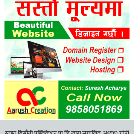
साझा बिसौनी पब्लिकेशन प्रा.लि.द्धारा सञ्चालित, अध्यक्ष: गोपी