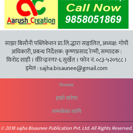
साझा बिसौनी पब्लिकेशन प्रा.लि.द्धारा सञ्चालित, अध्यक्ष: गोपी
अधिकारी, प्रबन्ध निर्देशक: कृष्णप्रसाद रेग्मी, सम्पादक :
विनोद शाही । वीरेन्द्रनगर-६ सुर्खेत । फोन नं. ०८३-५२०९८८ ।
इमेल :
sajha.bisaunee@gmail.com
Home
हाम्रो बारेमा
सम्पर्कका लागि
© 2018 sajha Bisaunee Publication Pvt. Ltd. All Rights Reserved.