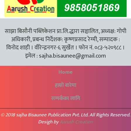
साझा बिसौनी पब्लिकेशन प्रा.लि.द्धारा सञ्चालित, अध्यक्ष: गोपी
अधिकारी, प्रबन्ध निर्देशक: कृष्णप्रसाद रेग्मी, सम्पादक :
विनोद शाही । वीरेन्द्रनगर-६ सुर्खेत । फोन नं. ०८३-५२०९८८ ।
इमेल :
sajha.bisaunee@gmail.com
Home
हाम्रो बारेमा
सम्पर्कका लागि
© 2018 sajha Bisaunee Publication Pvt. Ltd. All Rights Reserved.
Desigh by
Aarush Creation