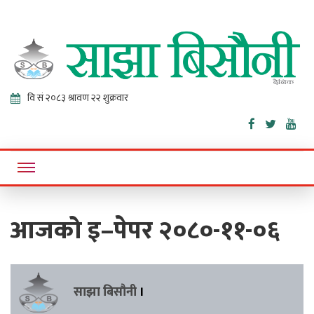
Sajha
Online News Portal
Bisaunee
आजको इ–पेपर २०८०-११-०६
साझा बिसौनी
।