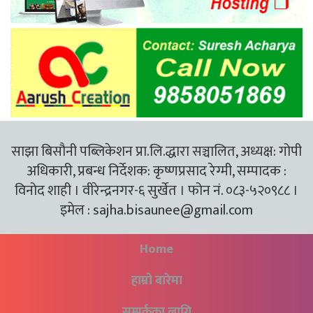
साझा बिसौनी पब्लिकेशन प्रा.लि.द्धारा सञ्चालित, अध्यक्ष: गोपी
अधिकारी, प्रबन्ध निर्देशक: कृष्णप्रसाद रेग्मी, सम्पादक :
विनोद शाही । वीरेन्द्रनगर-६ सुर्खेत । फोन नं. ०८३-५२०९८८ ।
इमेल :
sajha.bisaunee@gmail.com
Home
हाम्रो बारेमा
सम्पर्कका लागि