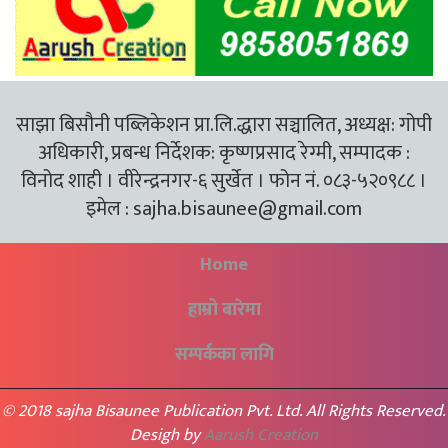
साझा बिसौनी पब्लिकेशन प्रा.लि.द्धारा सञ्चालित, अध्यक्ष: गोपी
अधिकारी, प्रबन्ध निर्देशक: कृष्णप्रसाद रेग्मी, सम्पादक :
विनोद शाही । वीरेन्द्रनगर-६ सुर्खेत । फोन नं. ०८३-५२०९८८ ।
इमेल :
sajha.bisaunee@gmail.com
Home
हाम्रो बारेमा
सम्पर्कका लागि
© 2018 sajha Bisaunee Publication Pvt. Ltd. All Rights Reserved.
Desigh by
Aarush Creation