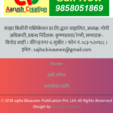
साझा बिसौनी पब्लिकेशन प्रा.लि.द्धारा सञ्चालित, अध्यक्ष: गोपी
अधिकारी, प्रबन्ध निर्देशक: कृष्णप्रसाद रेग्मी, सम्पादक :
विनोद शाही । वीरेन्द्रनगर-६ सुर्खेत । फोन नं. ०८३-५२०९८८ ।
इमेल :
sajha.bisaunee@gmail.com
Home
हाम्रो बारेमा
सम्पर्कका लागि
© 2018 sajha Bisaunee Publication Pvt. Ltd. All Rights Reserved.
Desigh by
Aarush Creation