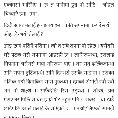
एक्कासी भास्सिए । ऊ त पानीमा डुब्न पो आँटि । जोडले
चिच्याएँ उमा…उमा..
दिदी आएर मलाई झक्झक्याइन । कति सपनामा कराउँछ यो ।
ओइ…के भयो तँलाई ?
आङ छामे पसिनै पसिना । त्यो त सबै सपना पो रहेछ । यसैगरी
धेरै पटक मेरो सपनामा आइरही ऊ । लागिरहन्थ्यो, उसलाई
विपनामा यसैगरी माया गरिरहन पाए । तर रात ढल्किजान्थो
अनि सपना टुटिजान्थे। अनि दिनभरी उसकै सम्झना । उसको
नजिक पर्दा किनकिन सास फुल्थ्यो । दमको रोगीझैं स्वाँ स्वाँ
गर्न पो थाल्थें । आफैंदेखि रिस उठ्थ्यो । सोच्थें, अब
एसएलसीपछि सायद हाम्रो भेट नहुन पनि त सक्छ । यो ठाउँ
छोडेपछि उसले मलाई के सम्झिले र । मनओइलिएको सागझैं
लत्रक्क लत्रिन्थ्यो ।