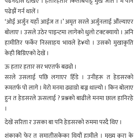
पढनदास देखिए । हतारहतार किताबपट्टि मुख जोते । म पनि
पढेझैं गर्न थालें ।
‘ओई अर्जुन यहाँ आईज त ।’ अमृत सरले अर्जुनलाई औंल्याएर
बोलाए । उसले उठेर पाइन्टमा लागेको धुलो टक्टक्यायो । अनि
हामीतिर फर्केर निस्साहय भावले हे¥यो । उसको मुखाकृति
केही बिग्रिएको देखें ।
ऊ हतार हतार सर भएतर्फ बढ्यो ।
सरले उसलाई पछि लगाएर हिँडे । उनीहरू त हेडसरको
रूमतर्फ पो लागे । मेरो मनमा ढ्याग्रो बज्न थाल्यो । किन बोलाए
हुन त हेडसरले ऊसलाई ? प्रश्नको बाढीले मनमा छाल हानिरहे
।
देखें सरिता र उसका बा पनि हेडसरको रुममा पस्दै थिए ।
शंकाको फेर त समातीसकेका थियौं हामीले । मुख्य कुरा के