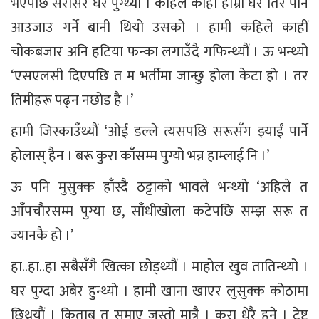
भएपछि सरासर घरै पुग्थ्यो । कहिले काहीं हाम्रो घर तिर पनि
आउजाउ गर्ने बानी थियो उसको । हामी कहिले काहीं
चोकबजार अनि हटिया फन्का लगाउँदै गफिन्थ्यौं । ऊ भन्थ्यो
‘एसएलसी दिएपछि त म भर्तीमा जान्छु होला केटा हो । तर
तिमीहरू पढ्न नछोड है ।’
हामी जिस्काउँथ्यौं ‘ओई डल्ले त्यसपछि सरूसँग झ्याईं पार्ने
होलास् हैन । बरू कुरा काँसम्म पुग्यो भन्न हाम्लाई नि ।’
ऊ पनि मुसुक्क हाँस्दै ठट्टाको भावले भन्थ्यो ‘अहिले त
आँपचौरसम्म पुग्या छ, साँधीखोला कटेपछि सम्झ सरू त
ज्यानकै हो ।’
हा..हा..हा सबैसँगै खित्का छोड्थ्यौं । माहोल खुव तातिन्थ्यो ।
घर पुग्दा अबेर हुन्थ्यो । हामी खाना खाएर लुसुक्क कोठामा
छिथ्र्याैं । किताब त समाए जस्तो मात्रै । कुरा धेरै हुने । टेष्ट