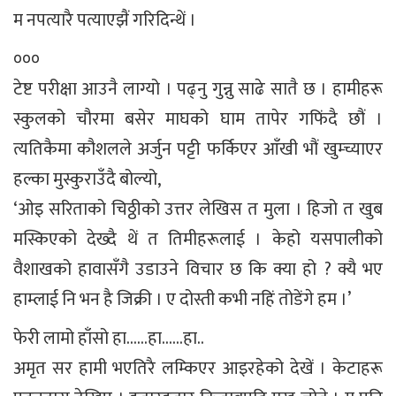
म नपत्यारै पत्याएझैं गरिदिन्थें ।
०००
टेष्ट परीक्षा आउनै लाग्यो । पढ्नु गुन्नु साढे सातै छ । हामीहरू
स्कुलको चौरमा बसेर माघको घाम तापेर गफिंदै छौं ।
त्यतिकैमा कौशलले अर्जुन पट्टी फर्किएर आँखी भौं खुम्च्याएर
हल्का मुस्कुराउँदै बोल्यो,
‘ओइ सरिताको चिठ्ठीको उत्तर लेखिस त मुला । हिजो त खुब
मस्किएको देख्दै थें त तिमीहरूलाई । केहो यसपालीको
वैशाखको हावासँगै उडाउने विचार छ कि क्या हो ? क्यै भए
हाम्लाई नि भन है जिक्री । ए दोस्ती कभी नहिं तोडेंगे हम ।’
फेरी लामो हाँसो हा……हा……हा..
अमृत सर हामी भएतिरै लम्किएर आइरहेको देखें । केटाहरू