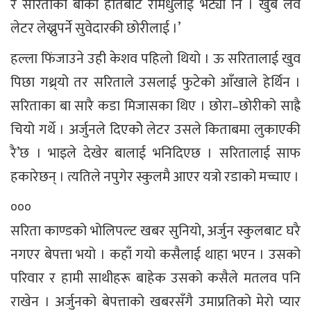
र सरिताको बाको हातबाट रामधुलाई भेट्यो नि । खुब लव
लेटर लेख्नुपर्ने सुवेदारकी छोरीलाई ।’
हल्ला फिंजाउने उही केशव पहिलो थियो । ऊ सरितालाई खुव
पिछा गथ्र्यो तर सरिताले उसलाई फुटेको आँखाले हेर्थिन ।
सरिताका बा सारै कडा मिजासका थिए । छोरा–छोरीको साह्रै
चियो गर्थे । अर्जुनले दिएकोे लेटर उसले किताबमा लुकाएकी
रै’छ । भाइले देखेर बालाई भनिदिएछ । सरितालाई साफ
हकारेछन् । त्यतिले नपुगेर स्कुलमै आएर यत्रो रडाको मच्चाए ।
०००
सरिता काण्डको भोलिपल्ट खबर सुनियो, अर्जुन स्कुलबाट घरै
नगएर बेपत्ता भयो । कहाँ गयो कसैलाई थाहा भएन । उसको
परिवार र हामी साथीहरू बाहेक उसको कसैले मतलव पनि
राखेन । अर्जुनको बेपत्ताको खबरसँगै उमाप्रतिको मेरो प्यार