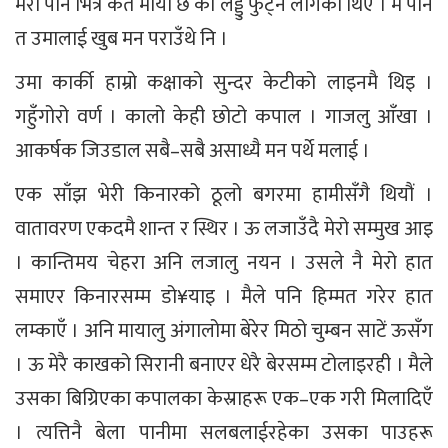
मेरो पनि भित्र कतै माया छ को लड्डु फुट्न लागेका थिए । म पनि
त उमालाई खुब मन पराउँथे नि ।
उमा कार्की हाम्रो कक्षाको सुन्दर केटीको लाइनमै थिइ ।
गहुँगोरो वर्ण । कालो केही छोटो कपाल । गाजलु आँखा ।
आकर्षक जिउडाल सबै–सबै असाध्यै मन पर्थे मलाई ।
एक साँझ भेरी किनारको ठूलो बगरमा हामीसँगै थियौं ।
वातावरण एकदमै शान्त र स्थिर । ऊ लजाउँदै मेरो सम्मुख आइ
। कान्तिमय चेहरा अनि लजालु नयन । उसले नै मेरो हात
समाएर किनारसम्म डो¥याइ । मैले पनि हिम्मत गरेर हात
लम्काएँ । अनि मायालु अंगालोमा बेरेर मिठो चुम्बन साटें ऊसँग
। ऊ मेरै काखको सिरानी बनाएर धेरै बेरसम्म टोलाइरही । मैले
उसका बिग्रिएका कपालका केस्राहरू एक–एक गरी मिलादिएँ
। त्यत्तिनै बेला पानीमा सलबलाईरहेका उसका पाउहरू