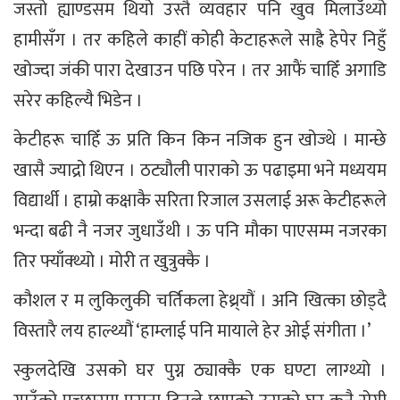
जस्तो ह्याण्डसम थियो उस्तै व्यवहार पनि खुव मिलाउँथ्यो
हामीसँग । तर कहिले काहीं कोही केटाहरूले साह्रै हेपेर निहुँ
खोज्दा जंकी पारा देखाउन पछि परेन । तर आफैं चाहिँ अगाडि
सरेर कहिल्यै भिडेन ।
केटीहरू चाहिँ ऊ प्रति किन किन नजिक हुन खोज्थे । मान्छे
खासै ज्याद्रो थिएन । ठट्यौली पाराको ऊ पढाइमा भने मध्ययम
विद्यार्थी । हाम्रो कक्षाकै सरिता रिजाल उसलाई अरू केटीहरूले
भन्दा बढी नै नजर जुधाउँथी । ऊ पनि मौका पाएसम्म नजरका
तिर फ्याँक्थ्यो । मोरी त खुत्रुक्कै ।
कौशल र म लुकिलुकी चर्तिकला हेथ्र्यौं । अनि खित्का छोड्दै
विस्तारै लय हाल्थ्यौं ‘हाम्लाई पनि मायाले हेर ओई संगीता ।’
स्कुलदेखि उसको घर पुग्न ठ्याक्कै एक घण्टा लाग्थ्यो ।