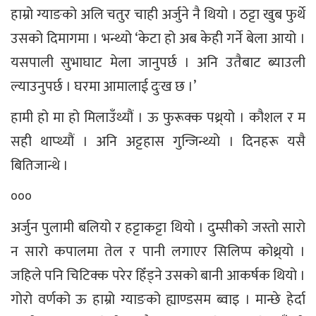
हाम्रो ग्याङको अलि चतुर चाही अर्जुने नै थियो । ठट्टा खुब फुर्थे
उसको दिमागमा । भन्थ्यो ‘केटा हो अब केही गर्ने बेला आयो ।
यसपाली सुभाघाट मेला जानुपर्छ । अनि उतैबाट ब्याउली
ल्याउनुपर्छ । घरमा आमालाई दुःख छ ।’
हामी हो मा हो मिलाउँथ्यौं । ऊ फुरूक्क पथ्र्यो । कौशल र म
सही थाप्थ्यौं । अनि अट्टहास गुन्जिन्थ्यो । दिनहरू यसै
बितिजान्थे ।
०००
अर्जुन पुलामी बलियो र हट्टाकट्टा थियो । दुम्सीको जस्तो सारो
न सारो कपालमा तेल र पानी लगाएर सिलिप्प कोथ्र्यो ।
जहिले पनि चिटिक्क परेर हिँड्ने उसको बानी आकर्षक थियो ।
गोरो वर्णको ऊ हाम्रो ग्याङको ह्याण्डसम ब्वाइ । मान्छे हेर्दा