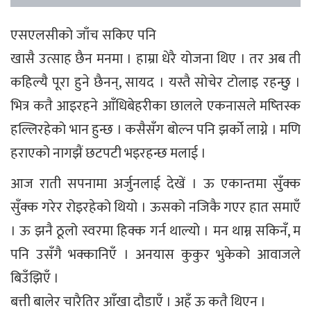
एसएलसीको जाँच सकिए पनि
खासै उत्साह छैन मनमा । हाम्रा धेरै योजना थिए । तर अब ती
कहिल्यै पूरा हुने छैनन्, सायद । यस्तै सोचेर टोलाइ रहन्छु ।
भित्र कतै आइरहने आँधिबेहरीका छालले एकनासले मष्तिस्क
हल्लिरहेको भान हुन्छ । कसैसँग बोल्न पनि झर्को लाग्ने । मणि
हराएको नागझैं छटपटी भइरहन्छ मलाई ।
आज राती सपनामा अर्जुनलाई देखें । ऊ एकान्तमा सुँक्क
सुँक्क गरेर रोइरहेको थियो । ऊसको नजिकै गएर हात समाएँ
। ऊ झनै ठूलो स्वरमा हिक्क गर्न थाल्यो । मन थाम्न सकिनँ, म
पनि उसँगै भक्कानिएँ । अनयास कुकुर भुकेको आवाजले
बिउँझिएँ ।
बत्ती बालेर चारैतिर आँखा दौडाएँ । अहँ ऊ कतै थिएन ।