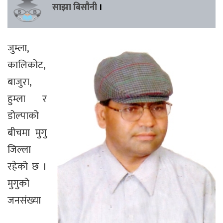
साझा बिसौनी
।
जुम्ला,
कालिकोट,
बाजुरा,
हुम्ला र
डोल्पाको
बीचमा मुगु
जिल्ला
रहेको छ ।
मुगुको
जनसंख्या