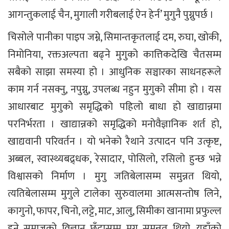
आगन्तुकलाई चैन, मुगाली गरीबलाई ऐन हेर्न’ मुगुनै पुग्नुपर्छ ।
चिसोले पानीका पाइप जम्ने, सिमान्तकृतलाई दम, रुघा, खोकी,
निमोनिया, रक्तअल्पता बढ्ने मुगुको कात्तिकदेखि चैतसम्म
सबैको साझा समस्या हो । आधुनिक सञ्चारका साधनहरूले
काम गर्न नसक्नु, नपुग्नु, उपलब्ध नहुन मुगुको सीमा हो । यस
आधारबाट मुगुको समृद्धिको पहिलो बाधा हो खाद्यान्नमा
परनिर्भरता । खाद्यान्नको समृद्धिको मनोवैज्ञानिक शर्त हो,
खाद्यवानी परिवर्तन । यो भनेको रैथाने उत्पादन पनि उत्कृष्ट,
अब्बल, स्वास्थ्यबद्र्धक, रेसादार, पोसिलो, रसिलो हुन्छ भन्ने
विश्वासको निर्माण । मुगु जतिबेलासम्म समुन्नत थियो,
त्यतिबेलासम्म मुगुले टालेका सुरुवालमा आत्मसन्तोष लिने,
कागुनो, फापर, चिनो, लट्टे, माट, आलु, सिमीका खानामा प्रफुल्ल
हुने समाजको विज्ञान छँदासम्म मुगु समुन्नत थियो, यहाँको