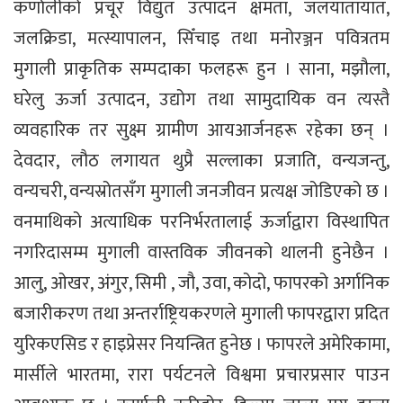
कर्णालीको प्रचूर विद्युत उत्पादन क्षमता, जलयातायात,
जलक्रिडा, मत्स्यापालन, सिँचाइ तथा मनोरञ्जन पवित्रतम
मुगाली प्राकृतिक सम्पदाका फलहरू हुन । साना, मझौला,
घरेलु ऊर्जा उत्पादन, उद्योग तथा सामुदायिक वन त्यस्तै
व्यवहारिक तर सुक्ष्म ग्रामीण आयआर्जनहरू रहेका छन् ।
देवदार, लौठ लगायत थुप्रै सल्लाका प्रजाति, वन्यजन्तु,
वन्यचरी, वन्यस्रोतसँग मुगाली जनजीवन प्रत्यक्ष जोडिएको छ ।
वनमाथिको अत्याधिक परनिर्भरतालाई ऊर्जाद्वारा विस्थापित
नगरिदासम्म मुगाली वास्तविक जीवनको थालनी हुनेछैन ।
आलु, ओखर, अंगुर, सिमी , जौ, उवा, कोदो, फापरको अर्गानिक
बजारीकरण तथा अन्तर्राष्ट्रियकरणले मुगाली फापरद्वारा प्रदित
युरिकएसिड र हाइप्रेसर नियन्त्रित हुनेछ । फापरले अमेरिकामा,
मार्सीले भारतमा, रारा पर्यटनले विश्वमा प्रचारप्रसार पाउन