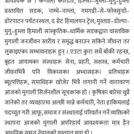
आवश्यक छ । कर्णाली करिडोर, हिल्सा–जुम्ला–मुगु–हुम्ला
प्रस्तावित सडक, नाम्चे–नाग्ला, गमगढी–से–फोक्सुन्डो–
ढोरपाटन पर्यटनस्थल, द ग्रेट हिमालयन ट्रेल, मुस्ताङ–डोल्पा–
मुगु–हुम्ला हिमाली सांस्कृतिक–धार्मिक सडकद्वारा वास्तविक
मुगाली जनजीवन स्तरीय र समृद्ध बनाउन सकिने जीवन्त तर
लुकाइएका सम्भावनाहरू हुन् । एउटा कुरा सधैं बाँकी रहन्छ,
बृहत आयामका संस्थाहरू सेना, प्रहरी, सशस्त्र, कर्मचारी
जीवनभित्रै पनि विकासका अभ्यासहरू। प्रतिभाहरू
ब्यूत्पत्तिहरू, समाधिहरू खोजेर भित्रै लगानी गर्ने वातावरण
आजको मुगाली सिर्जनशील सूचकांक हो । कृषिका बारेमा थुप्रै
जानेको तर व्यवहारमा अल्छी मान्ने कर्मचारी, नेता हाकिमलाई
पदच्यूत गरी आफू, समाज र संस्थालाई परिवर्तन गर्ने व्यक्तिको
स्थापना आजको मुगाली अपरिहार्य आवश्यकता मात्र हैन
आधुनिक समृद्ध नेपालको वस्तुगत माग हो ।