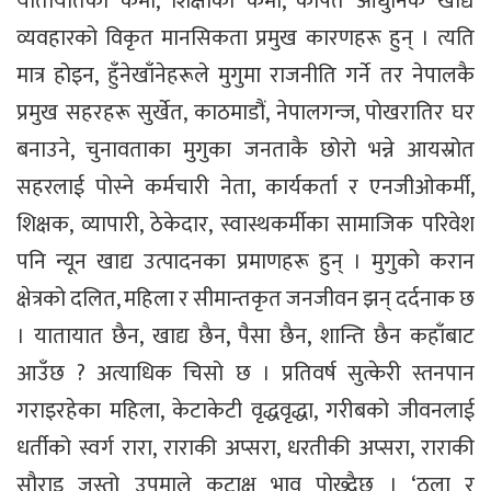
यातायातको कमी, शिक्षाको कमी, कपित आधुनिक खाद्य
व्यवहारको विकृत मानसिकता प्रमुख कारणहरू हुन् । त्यति
मात्र होइन, हुँनेखाँनेहरूले मुगुमा राजनीति गर्ने तर नेपालकै
प्रमुख सहरहरू सुर्खेत, काठमाडौं, नेपालगन्ज, पोखरातिर घर
बनाउने, चुनावताका मुगुका जनताकै छोरो भन्ने आयस्रोत
सहरलाई पोस्ने कर्मचारी नेता, कार्यकर्ता र एनजीओकर्मी,
शिक्षक, व्यापारी, ठेकेदार, स्वास्थकर्मीका सामाजिक परिवेश
पनि न्यून खाद्य उत्पादनका प्रमाणहरू हुन् । मुगुको करान
क्षेत्रको दलित, महिला र सीमान्तकृत जनजीवन झन् दर्दनाक छ
। यातायात छैन, खाद्य छैन, पैसा छैन, शान्ति छैन कहाँबाट
आउँछ ? अत्याधिक चिसो छ । प्रतिवर्ष सुत्केरी स्तनपान
गराइरहेका महिला, केटाकेटी वृद्धवृद्धा, गरीबको जीवनलाई
धर्तीको स्वर्ग रारा, राराकी अप्सरा, धरतीकी अप्सरा, राराकी
सौराइ जस्तो उपमाले कटाक्ष भाव पोख्दैछ । ‘ठूला र