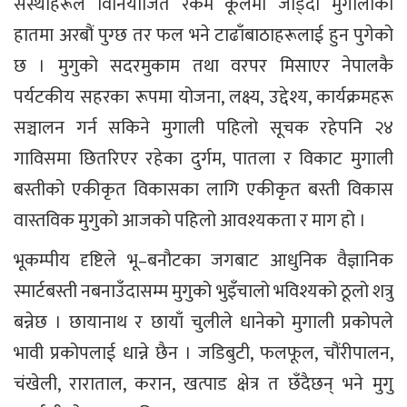
संस्थाहरूले विनियोजित रकम कूलमा जोड्दा मुगालीको
हातमा अरबौं पुग्छ तर फल भने टाढाँबाठाहरूलाई हुन पुगेको
छ । मुगुको सदरमुकाम तथा वरपर मिसाएर नेपालकै
पर्यटकीय सहरका रूपमा योजना, लक्ष्य, उद्देश्य, कार्यक्रमहरू
सञ्चालन गर्न सकिने मुगाली पहिलो सूचक रहेपनि २४
गाविसमा छितरिएर रहेका दुर्गम, पातला र विकाट मुगाली
बस्तीको एकीकृत विकासका लागि एकीकृत बस्ती विकास
वास्तविक मुगुको आजको पहिलो आवश्यकता र माग हो ।
भूकम्पीय दृष्टिले भू–बनौटका जगबाट आधुनिक वैज्ञानिक
स्मार्टबस्ती नबनाउँदासम्म मुगुको भुइँचालो भविश्यको ठूलो शत्रु
बन्नेछ । छायानाथ र छायाँ चुलीले धानेको मुगाली प्रकोपले
भावी प्रकोपलाई धान्ने छैन । जडिबुटी, फलफूल, चौंरीपालन,
चंखेली, राराताल, करान, खत्पाड क्षेत्र त छँदैछन् भने मुगु