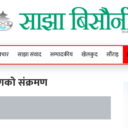
Sajha Bisaunee
e News Portal
िचार
साझा संवाद
सम्पादकीय
खेलकुद
सौंराइ
रोगको संक्रमण