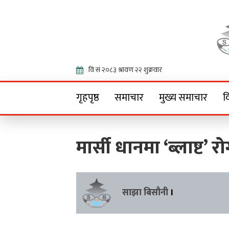
Onlin
गृहपृष्ठ
समाचार
मुख्य समाचार
व
मार्सी धानमा ‘ब्लाष्ट’ 
साझा बिसौनी
।