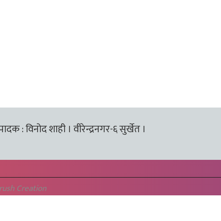
्पादक : विनोद शाही । वीरेन्द्रनगर-६ सुर्खेत ।
rush Creation