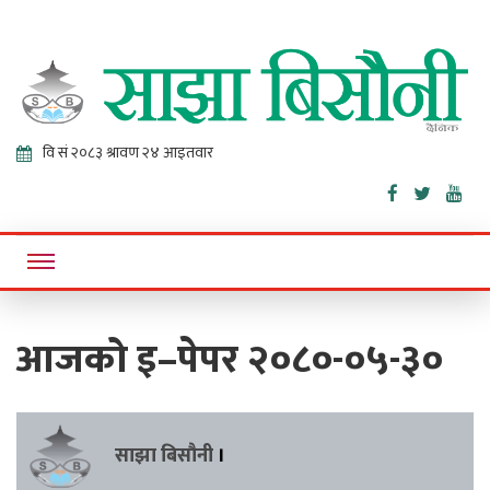
Sajha
Online News Portal
Bisaunee
आजको इ–पेपर २०८०-०५-३०
साझा बिसौनी
।