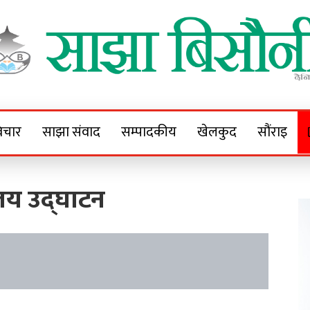
Sajha Bisaunee
e News Portal
िचार
साझा संवाद
सम्पादकीय
खेलकुद
सौंराइ
लय उद्घाटन