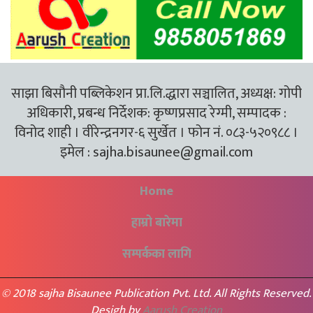
साझा बिसौनी पब्लिकेशन प्रा.लि.द्धारा सञ्चालित, अध्यक्ष: गोपी
अधिकारी, प्रबन्ध निर्देशक: कृष्णप्रसाद रेग्मी, सम्पादक :
विनोद शाही । वीरेन्द्रनगर-६ सुर्खेत । फोन नं. ०८३-५२०९८८ ।
इमेल :
sajha.bisaunee@gmail.com
Home
हाम्रो बारेमा
सम्पर्कका लागि
© 2018 sajha Bisaunee Publication Pvt. Ltd. All Rights Reserved.
Desigh by
Aarush Creation