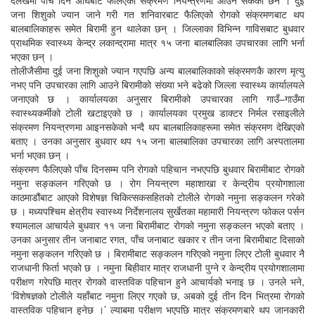
जना शिशुको ज्यान जाने गरी गत शनिवारबाट फैलिएको रोगको संक्रमणबाट थप
बालबालिकाहरू समेत बिरामी हुन थालेका छन् । जिल्लाका विभिन्न गाविसबाट बुधवार
प्राथमिक स्वास्थ्य केन्द्र लकान्द्रामा मात्र १५ जना बालबालिका उपचारका लागि भर्ना
भएका छन् ।
तोलीजैसीमा दुई जना शिशुको ज्यान गएपछि अन्य बालबालिकाको संक्रमणकै कारण मृत्यु
नभए पनि उपचारका लागि आउने बिरामीको संख्या भने बढेको जिल्ला स्वास्थ्य कार्यालयले
जनाएको छ । कार्यालयका अनुसार बिरामीको उपचारका लागि गाउँ–गाउँमा
स्वास्थ्यकर्मीको टोली खटाइएको छ । कार्यालयका प्रमुख डाक्टर निर्मल रसाइलीले
संक्रमण नियन्त्रणमा आइनसकेको भन्दै थप बालबालिकाहरूमा समेत संक्रमण देखिएको
बताए । उनका अनुसार बुधवार थप १५ जना बालबालिका उपचारका लागि अस्पतालमा
भर्ना भएका छन् ।
संक्रमण फैलिएको पाँच दिनसम्म पनि रोगको पहिचान नभएपछि बुधवार बिरामीबाट रोगको
नमुना सङ्कलन गरिएको छ । रोग नियन्त्रण महाशाखा र केन्द्रीय प्रयोगशाला
काठमाडौंबाट आएको विशेषज्ञ चिकित्सकसहितको टोलीले रोगको नमुना सङ्कलन गरेको
छ । मध्यपश्चिम क्षेत्रीय स्वास्थ्य निर्देशनालय सुर्खेतका महामारी नियन्त्रण फोकल पर्सन
श्यामलाल आचार्यले बुधवार ११ जना बिरामीबाट रोगको नमुना सङ्कलन भएको बताए ।
उनका अनुसार तीन जनाबाट रगत, पाँच जनाबाट खकार र तीन जना बिरामीबाट दिसाको
नमुना सङ्कलन गरिएको छ । बिरामीबाट सङ्कलन गरिएको नमुना लिएर टोली बुधवार नै
राजधानी फिर्ता भएको छ । नमुना बिहीवार मात्र राजधानी पुग्ने र केन्द्रीय प्रयोगशालामा
परीक्षण गरेपछि मात्र रोगको वास्तविक पहिचान हुने आचार्यको भनाइ छ । उनले भने,
‘विशेषज्ञको टोलीले यहाँबाट नमुना लिएर गएको छ, अबको दुई तीन दिन भित्रमा रोगको
वास्तविक पहिचान हुनेछ ।’ ल्याबमा परीक्षण भएपछि मात्र संक्रमणबारे थप जानकारी