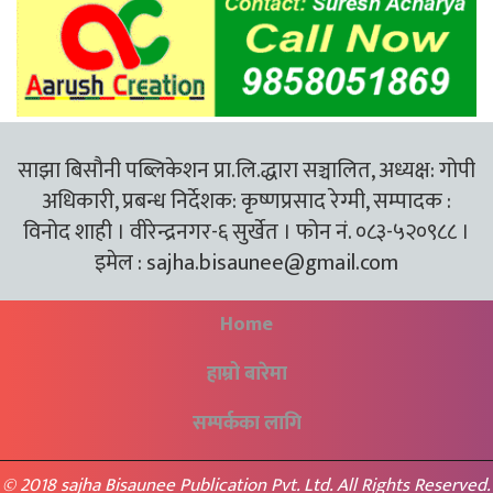
साझा बिसौनी पब्लिकेशन प्रा.लि.द्धारा सञ्चालित, अध्यक्ष: गोपी
अधिकारी, प्रबन्ध निर्देशक: कृष्णप्रसाद रेग्मी, सम्पादक :
विनोद शाही । वीरेन्द्रनगर-६ सुर्खेत । फोन नं. ०८३-५२०९८८ ।
इमेल :
sajha.bisaunee@gmail.com
Home
हाम्रो बारेमा
सम्पर्कका लागि
© 2018 sajha Bisaunee Publication Pvt. Ltd. All Rights Reserved.