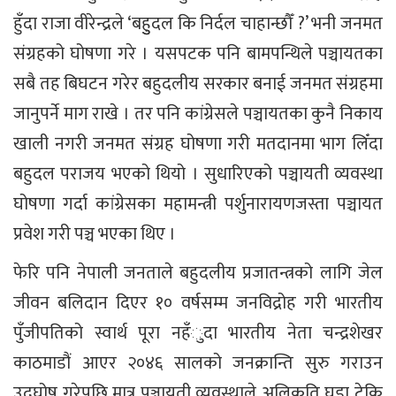
हुँदा राजा वीरेन्द्रले ‘बहुुदल कि निर्दल चाहान्छौँ ?’ भनी जनमत
संग्रहको घोषणा गरे । यसपटक पनि बामपन्थिले पञ्चायतका
सबै तह बिघटन गरेर बहुदलीय सरकार बनाई जनमत संग्रहमा
जानुपर्ने माग राखे । तर पनि कांग्रेसले पञ्चायतका कुनै निकाय
खाली नगरी जनमत संग्रह घोषणा गरी मतदानमा भाग लिँदा
बहुदल पराजय भएको थियो । सुधारिएको पञ्चायती व्यवस्था
घोषणा गर्दा कांग्रेसका महामन्त्री पर्शुनारायणजस्ता पञ्चायत
प्रवेश गरी पञ्च भएका थिए ।
फेरि पनि नेपाली जनताले बहुदलीय प्रजातन्त्रको लागि जेल
जीवन बलिदान दिएर १० वर्षसम्म जनविद्रोह गरी भारतीय
पुँजीपतिको स्वार्थ पूरा नहँुदा भारतीय नेता चन्द्रशेखर
काठमाडौं आएर २०४६ सालको जनक्रान्ति सुरु गराउन
उद्घोष गरेपछि मात्र पञ्चायती व्यवस्थाले अलिकति घुडा टेकि