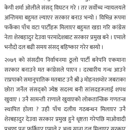
केपी शर्मा ओलीले संसद् विघटन गरे । तर सर्वोच्च न्यायलयले
अन्तिममा बहुमत ल्याएर सरकार बनाउ भन्यो । विभिन्न रूपमा
फर्केका पाँच वटा पार्टीहरू मिलाएर बहुमत खडा गरि कांग्रेस
नेता शेरबहादुर देउवा परमादेशबाट सरकार प्रमुख बने । एमाले
भनौदो दल बढी समय संसद् बहिष्कार गरेर बस्यो ।
२०७९ को संसदीय निर्वाचनमा ठूलो पार्टी बनेपनि एकमाना
सरकार बनाउने मत कांग्रेसले पाएन । दरबारीय गन्ध आउने
राप्रपाको समानुपातिक मतबाट उनै श्री ३ मोहनशम्शेर जबराका
छोरा जर्नेल संसद्को ज्येष्ठ सदस्य बनी सांसदहरूलाई शपथ
खुवाए । उनै सामन्ती राणाले खुवाएको लोकतान्त्रिक गणतन्त्र
स्थापित होला ? उही पाँच दलीय गठबन्धन मिलाएर उनै
शेरबहादुर देउवा सरकार प्रमुख हुने धृष्टता गरेपछि माओवादी
प्रचण्ड पुनः फर्किएर एमाले र अन्य साना दल मिलाएर सरकार