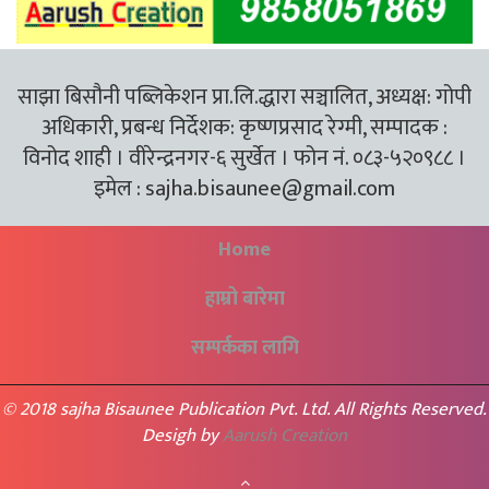
साझा बिसौनी पब्लिकेशन प्रा.लि.द्धारा सञ्चालित, अध्यक्ष: गोपी
अधिकारी, प्रबन्ध निर्देशक: कृष्णप्रसाद रेग्मी, सम्पादक :
विनोद शाही । वीरेन्द्रनगर-६ सुर्खेत । फोन नं. ०८३-५२०९८८ ।
इमेल :
sajha.bisaunee@gmail.com
Home
हाम्रो बारेमा
सम्पर्कका लागि
© 2018 sajha Bisaunee Publication Pvt. Ltd. All Rights Reserved.
Desigh by
Aarush Creation