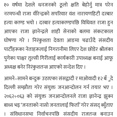
१० वर्षमा देशले धनजनको ठूलो क्षति बेहोर्नु मात्र परेन
नरमपन्थी राजा वीरेन्द्रको सपरिवार वंश नारायणहिटी दरबार
हत्या काण्ड भयो । दरबार हत्याकाण्डपछि विधिवत राजा हुन
आएका राजा ज्ञानेन्द्रले शाही सेनाको बलमा संकटकाल
घोषणा गरे । निरंकुशता देवता आङमा चढाउँदै संसदीय
पार्टीहरूका नेताहरूलाई निगरानीमा लिएर देश छोडेर श्रीलंका
पुगेका पाश्चर तुल्सी गिरीलाई कार्यकारी उपाध्यक्ष बनाई आफू
अध्यक्ष बनेर निरंकुशतन्त्र आएको सन्देश दिए ।
आमने–सामने बन्दुक उठाएका संसद्वादी र माओवादी १२ बँुदे
दिल्ली सम्झौता गरेर संयुक्त जनआन्दोलन गर्न तयार भए ।
२०६२÷०६३ को संयुक्त जनआन्दोलनले राजा ज्ञानेन्द्र झुक्न
बाध्य भइ ‘जनताको नासो जनतालाई फिर्ता’ गरेर संसद् ब्युँताए
। संविधानसभा निर्वाचनपछि संसदीय राजतन्त्र बनाउन