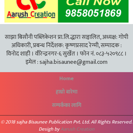
साझा बिसौनी पब्लिकेशन प्रा.लि.द्धारा सञ्चालित, अध्यक्ष: गोपी
अधिकारी, प्रबन्ध निर्देशक: कृष्णप्रसाद रेग्मी, सम्पादक :
विनोद शाही । वीरेन्द्रनगर-६ सुर्खेत । फोन नं. ०८३-५२०९८८ ।
इमेल :
sajha.bisaunee@gmail.com
Home
हाम्रो बारेमा
सम्पर्कका लागि
© 2018 sajha Bisaunee Publication Pvt. Ltd. All Rights Reserved.
Desigh by
Aarush Creation