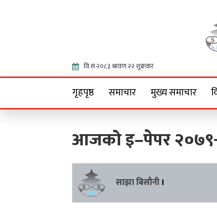
Onlin
गृहपृष्ठ
समाचार
मुख्य समाचार
व
आजको इ–पेपर २०७९
साझा बिसौनी
।