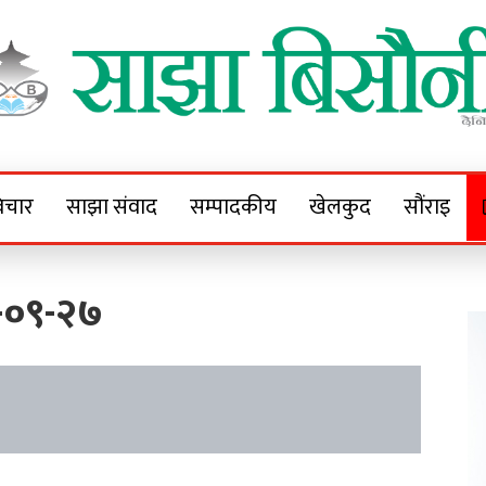
Sajha Bisaunee
e News Portal
िचार
साझा संवाद
सम्पादकीय
खेलकुद
सौंराइ
-०९-२७