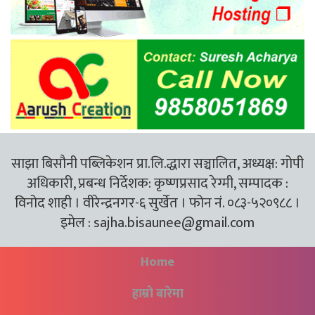
साझा बिसौनी पब्लिकेशन प्रा.लि.द्धारा सञ्चालित, अध्यक्ष: गोपी
अधिकारी, प्रबन्ध निर्देशक: कृष्णप्रसाद रेग्मी, सम्पादक :
विनोद शाही । वीरेन्द्रनगर-६ सुर्खेत । फोन नं. ०८३-५२०९८८ ।
इमेल :
sajha.bisaunee@gmail.com
Home
हाम्रो बारेमा