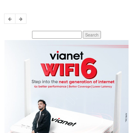
Search
for: