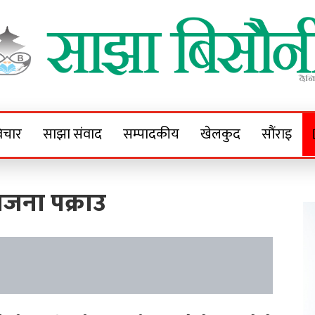
Sajha Bisaunee
e News Portal
िचार
साझा संवाद
सम्पादकीय
खेलकुद
सौंराइ
जना पक्राउ