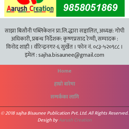
साझा बिसौनी पब्लिकेशन प्रा.लि.द्धारा सञ्चालित, अध्यक्ष: गोपी
अधिकारी, प्रबन्ध निर्देशक: कृष्णप्रसाद रेग्मी, सम्पादक :
विनोद शाही । वीरेन्द्रनगर-६ सुर्खेत । फोन नं. ०८३-५२०९८८ ।
इमेल :
sajha.bisaunee@gmail.com
Home
हाम्रो बारेमा
सम्पर्कका लागि
© 2018 sajha Bisaunee Publication Pvt. Ltd. All Rights Reserved.
Desigh by
Aarush Creation