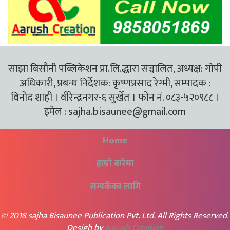
साझा बिसौनी पब्लिकेशन प्रा.लि.द्धारा सञ्चालित, अध्यक्ष: गोपी
अधिकारी, प्रबन्ध निर्देशक: कृष्णप्रसाद रेग्मी, सम्पादक :
विनोद शाही । वीरेन्द्रनगर-६ सुर्खेत । फोन नं. ०८३-५२०९८८ ।
इमेल :
sajha.bisaunee@gmail.com
Home
हाम्रो बारेमा
सम्पर्कका लागि
© 2018 sajha Bisaunee Publication Pvt. Ltd. All Rights Reserved.
Desigh by
Aarush Creation