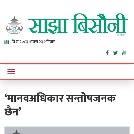
Sajha
Online News Portal
Bisaunee
‘मानवअधिकार सन्तोषजनक
छैन’