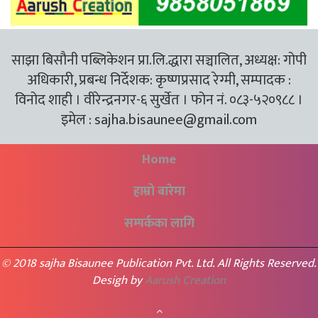
साझा बिसौनी पब्लिकेशन प्रा.लि.द्धारा सञ्चालित, अध्यक्ष: गोपी
अधिकारी, प्रबन्ध निर्देशक: कृष्णप्रसाद रेग्मी, सम्पादक :
विनोद शाही । वीरेन्द्रनगर-६ सुर्खेत । फोन नं. ०८३-५२०९८८ ।
इमेल :
sajha.bisaunee@gmail.com
Home
हाम्रो बारेमा
सम्पर्कका लागि
© 2018 sajha Bisaunee Publication Pvt. Ltd. All Rights Reserved.
Desigh by
Aarush Creation