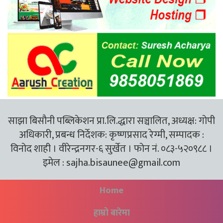
साझा बिसौनी पब्लिकेशन प्रा.लि.द्धारा सञ्चालित, अध्यक्ष: गोपी
अधिकारी, प्रबन्ध निर्देशक: कृष्णप्रसाद रेग्मी, सम्पादक :
विनोद शाही । वीरेन्द्रनगर-६ सुर्खेत । फोन नं. ०८३-५२०९८८ ।
इमेल :
sajha.bisaunee@gmail.com
Home
हाम्रो बारेमा