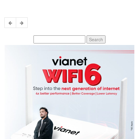
Search
for: