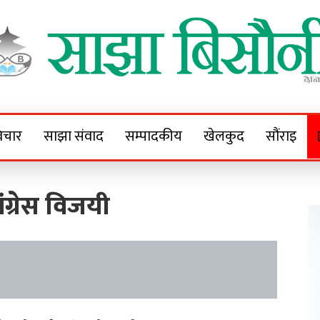
Sajha Bisaunee
e News Portal
िचार
साझा संवाद
सम्पादकीय
खेलकुद
सौंराइ
ग्रेस विजयी