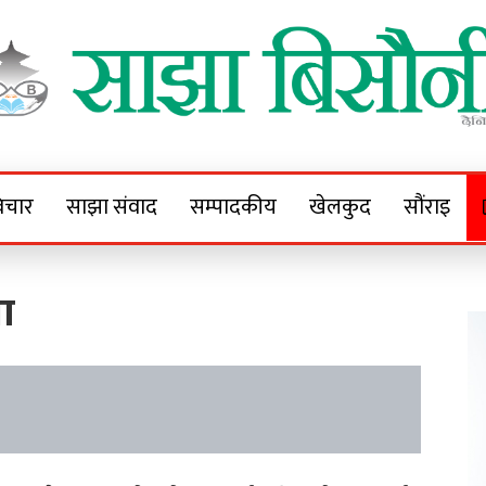
Sajha Bisaunee
e News Portal
िचार
साझा संवाद
सम्पादकीय
खेलकुद
सौंराइ
षा