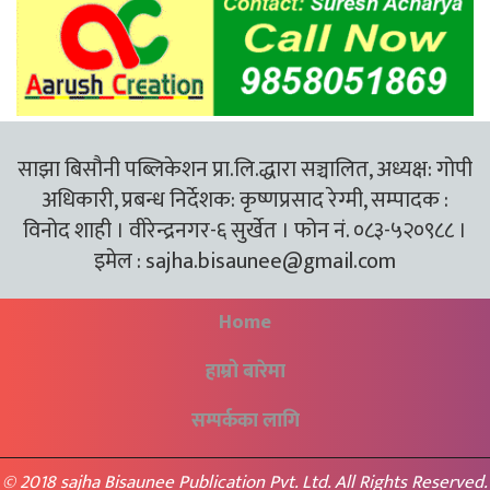
साझा बिसौनी पब्लिकेशन प्रा.लि.द्धारा सञ्चालित, अध्यक्ष: गोपी
अधिकारी, प्रबन्ध निर्देशक: कृष्णप्रसाद रेग्मी, सम्पादक :
विनोद शाही । वीरेन्द्रनगर-६ सुर्खेत । फोन नं. ०८३-५२०९८८ ।
इमेल :
sajha.bisaunee@gmail.com
Home
हाम्रो बारेमा
सम्पर्कका लागि
© 2018 sajha Bisaunee Publication Pvt. Ltd. All Rights Reserved.