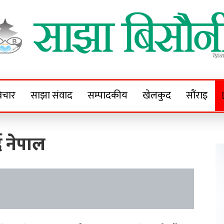
Sajha Bisaunee
e News Portal
िचार
साझा संवाद
सम्पादकीय
खेलकुद
सौंराइ
दै नेपाल