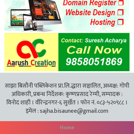
साझा बिसौनी पब्लिकेशन प्रा.लि.द्धारा सञ्चालित, अध्यक्ष: गोपी
अधिकारी, प्रबन्ध निर्देशक: कृष्णप्रसाद रेग्मी, सम्पादक :
विनोद शाही । वीरेन्द्रनगर-६ सुर्खेत । फोन नं. ०८३-५२०९८८ ।
इमेल :
sajha.bisaunee@gmail.com
Home