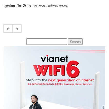
प्रकाशित मितिः
२३ माघ २०७८, आईतवार ०५:०३
Search
for: