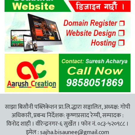
साझा बिसौनी पब्लिकेशन प्रा.लि.द्धारा सञ्चालित, अध्यक्ष: गोपी
अधिकारी, प्रबन्ध निर्देशक: कृष्णप्रसाद रेग्मी, सम्पादक :
विनोद शाही । वीरेन्द्रनगर-६ सुर्खेत । फोन नं. ०८३-५२०९८८ ।
इमेल :
sajha.bisaunee@gmail.com