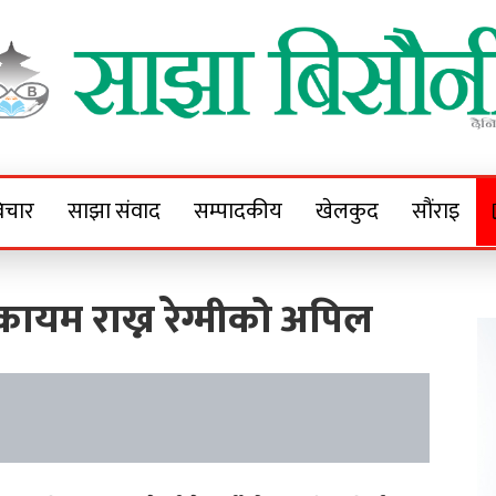
Sajha Bisaunee
e News Portal
िचार
साझा संवाद
सम्पादकीय
खेलकुद
सौंराइ
ायम राख्न रेग्मीको अपिल