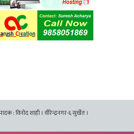
्पादक : विनोद शाही । वीरेन्द्रनगर-६ सुर्खेत ।