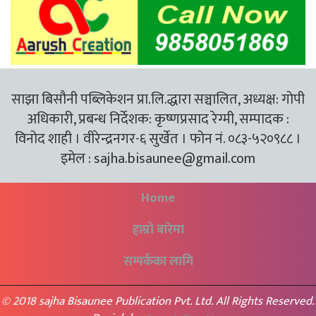
साझा बिसौनी पब्लिकेशन प्रा.लि.द्धारा सञ्चालित, अध्यक्ष: गोपी
अधिकारी, प्रबन्ध निर्देशक: कृष्णप्रसाद रेग्मी, सम्पादक :
विनोद शाही । वीरेन्द्रनगर-६ सुर्खेत । फोन नं. ०८३-५२०९८८ ।
इमेल :
sajha.bisaunee@gmail.com
Home
हाम्रो बारेमा
सम्पर्कका लागि
© 2018 sajha Bisaunee Publication Pvt. Ltd. All Rights Reserved.