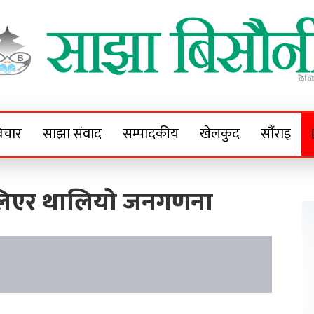
Sajha Bisaunee
e News Portal
िचार
साझा संवाद
सम्पादकीय
खेलकुद
सौंराइ
ण लिएर थालियो जनगणना