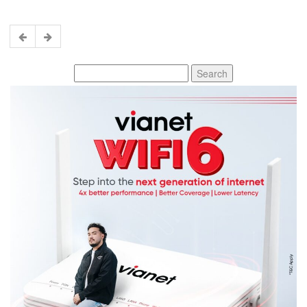
Search
for: