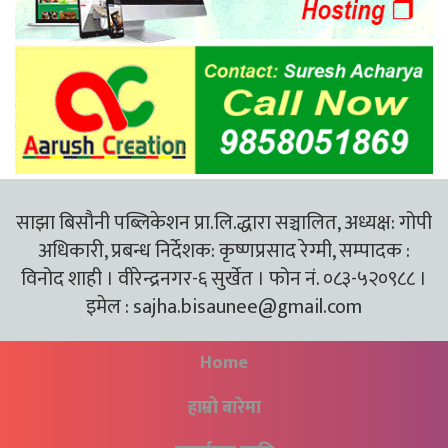
साझा बिसौनी पब्लिकेशन प्रा.लि.द्धारा सञ्चालित, अध्यक्ष: गोपी
अधिकारी, प्रबन्ध निर्देशक: कृष्णप्रसाद रेग्मी, सम्पादक :
विनोद शाही । वीरेन्द्रनगर-६ सुर्खेत । फोन नं. ०८३-५२०९८८ ।
इमेल :
sajha.bisaunee@gmail.com
Home
हाम्रो बारेमा