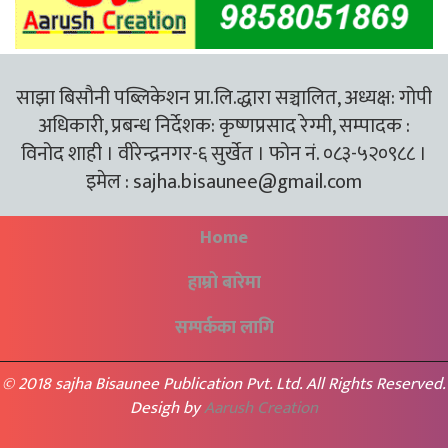
साझा बिसौनी पब्लिकेशन प्रा.लि.द्धारा सञ्चालित, अध्यक्ष: गोपी
अधिकारी, प्रबन्ध निर्देशक: कृष्णप्रसाद रेग्मी, सम्पादक :
विनोद शाही । वीरेन्द्रनगर-६ सुर्खेत । फोन नं. ०८३-५२०९८८ ।
इमेल :
sajha.bisaunee@gmail.com
Home
हाम्रो बारेमा
सम्पर्कका लागि
© 2018 sajha Bisaunee Publication Pvt. Ltd. All Rights Reserved.
Desigh by
Aarush Creation