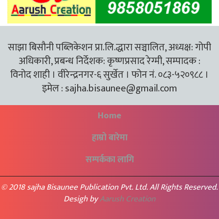
साझा बिसौनी पब्लिकेशन प्रा.लि.द्धारा सञ्चालित, अध्यक्ष: गोपी
अधिकारी, प्रबन्ध निर्देशक: कृष्णप्रसाद रेग्मी, सम्पादक :
विनोद शाही । वीरेन्द्रनगर-६ सुर्खेत । फोन नं. ०८३-५२०९८८ ।
इमेल :
sajha.bisaunee@gmail.com
Home
हाम्रो बारेमा
सम्पर्कका लागि
© 2018 sajha Bisaunee Publication Pvt. Ltd. All Rights Reserved.
Desigh by
Aarush Creation