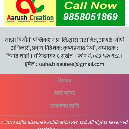
साझा बिसौनी पब्लिकेशन प्रा.लि.द्धारा सञ्चालित, अध्यक्ष: गोपी
अधिकारी, प्रबन्ध निर्देशक: कृष्णप्रसाद रेग्मी, सम्पादक :
विनोद शाही । वीरेन्द्रनगर-६ सुर्खेत । फोन नं. ०८३-५२०९८८ ।
इमेल :
sajha.bisaunee@gmail.com
Home
हाम्रो बारेमा
सम्पर्कका लागि
© 2018 sajha Bisaunee Publication Pvt. Ltd. All Rights Reserved.