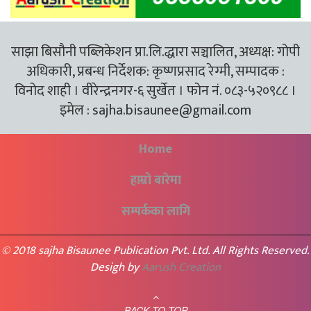
साझा बिसौनी पब्लिकेशन प्रा.लि.द्धारा सञ्चालित, अध्यक्ष: गोपी
अधिकारी, प्रबन्ध निर्देशक: कृष्णप्रसाद रेग्मी, सम्पादक :
विनोद शाही । वीरेन्द्रनगर-६ सुर्खेत । फोन नं. ०८३-५२०९८८ ।
इमेल :
sajha.bisaunee@gmail.com
Home
हाम्रो बारेमा
सम्पर्कका लागि
© 2018 sajha Bisaunee Publication Pvt. Ltd. All Rights Reserved.
Desigh by
Aarush Creation
BACK TO TOP