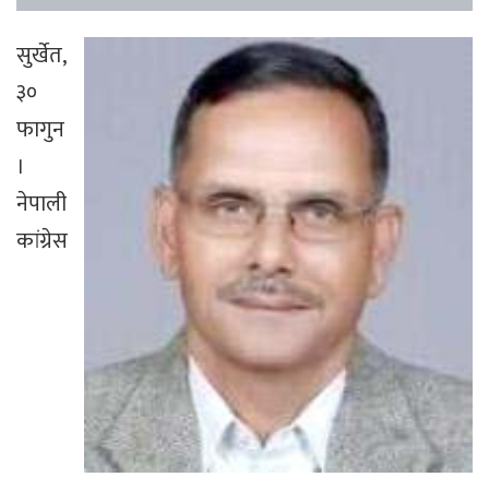
सुर्खेत,
३०
फागुन
।
नेपाली
कांग्रेस