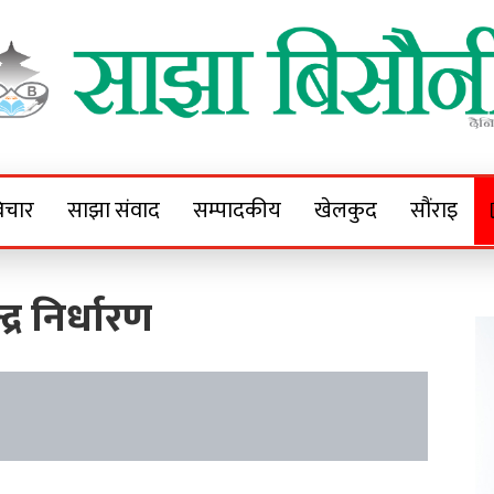
Sajha Bisaunee
e News Portal
िचार
साझा संवाद
सम्पादकीय
खेलकुद
सौंराइ
्र निर्धारण