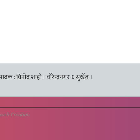
्पादक : विनोद शाही । वीरेन्द्रनगर-६ सुर्खेत ।
rush Creation