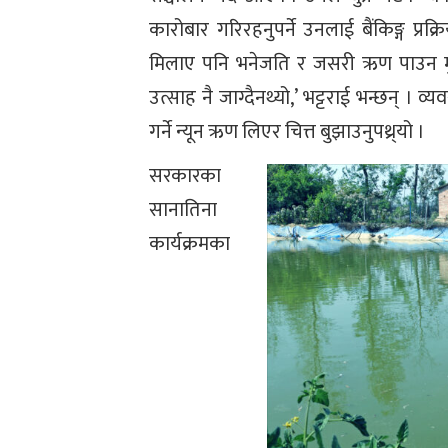
कारोबार गरिरहनुपर्ने उनलाई बैंकिङ्ग प्र
मिलाए पनि भनेजति र जसरी ऋण पाउन मुस
उत्साह नै जाग्दैनथ्यो,’ भट्टराई भन्छन् । व
गर्ने न्यून ऋण लिएर चित्त बुझाउनुपथ्र्यो ।
सरकारका
सानातिना
कार्यक्रमका