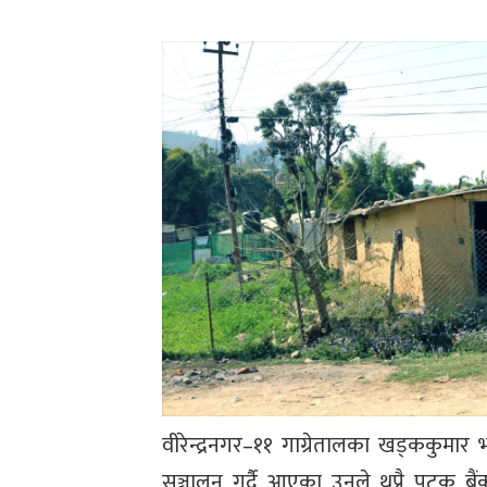
वीरेन्द्रनगर–११ गाग्रेतालका खड्ककुमार
सञ्चालन गर्दै आएका उनले थुप्रै पटक ब