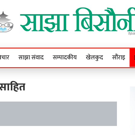
Sajha Bisaunee
e News Portal
िचार
साझा संवाद
सम्पादकीय
खेलकुद
सौंराइ
्साहित