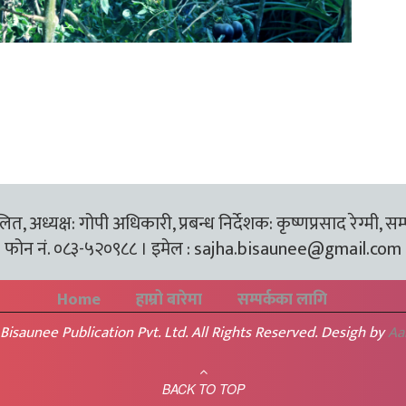
त, अध्यक्ष: गोपी अधिकारी, प्रबन्ध निर्देशक: कृष्णप्रसाद रेग्मी, सम
फोन नं. ०८३-५२०९८८ । इमेल :
sajha.bisaunee@gmail.com
Home
हाम्रो बारेमा
सम्पर्कका लागि
Bisaunee Publication Pvt. Ltd. All Rights Reserved. Desigh by
Aa
BACK TO TOP