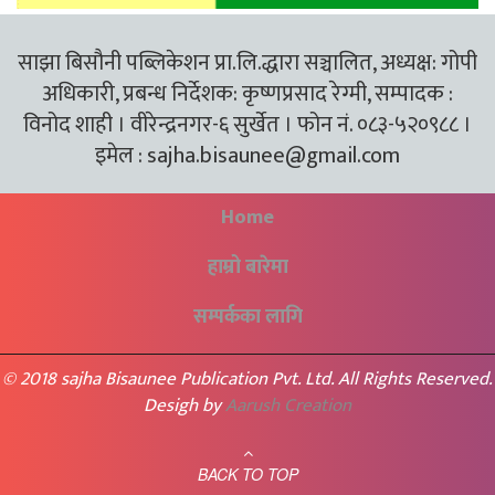
साझा बिसौनी पब्लिकेशन प्रा.लि.द्धारा सञ्चालित, अध्यक्ष: गोपी
अधिकारी, प्रबन्ध निर्देशक: कृष्णप्रसाद रेग्मी, सम्पादक :
विनोद शाही । वीरेन्द्रनगर-६ सुर्खेत । फोन नं. ०८३-५२०९८८ ।
इमेल :
sajha.bisaunee@gmail.com
Home
हाम्रो बारेमा
सम्पर्कका लागि
© 2018 sajha Bisaunee Publication Pvt. Ltd. All Rights Reserved.
Desigh by
Aarush Creation
BACK TO TOP