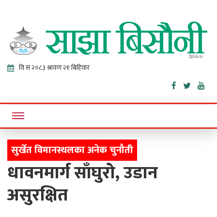
Sajha
Online News Portal
Bisaunee
सुर्खेत विमानस्थलका अनेक चुनौती
धावनमार्ग साँघुरो, उडान
असुरक्षित