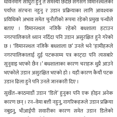
धावनमार्ग साँघुरो हुनु त समस्या छँदैछ सँगसँगै विमानस्थलका
पर्याप्त संरचना नहुनु र उडान प्रक्रियाका लागि आवश्यक
प्रविधिको अभाव समेत चुनौतीको रूपमा रहेको प्रमुख पन्थीले
बताए । विमानस्थल नजिकै रहेको बधशाला हटाउन
नगरपालिकाले ध्यान नदिँदा पनि उडान असुरक्षित हुने गरेको
छ । ‘विमानस्थल नजिकै बधशाला छ’ उनले भने ‘हामीहरूले
नगरपालिकालाई दुई पटकसम्म पत्र काट्दा पनि त्यसबारे
सुनुवाइ भएको छैन ।’ बधशालाका कारण चराहरू थुप्रै आउने
भएकोले उडान असुरक्षित भएको हो । यही कारण कैयौं पटक
उडान ढिला हुने पनि उनले जानकारी दिए ।
सुर्खेत–काठमाडौं उडान ‘डिले’ हुनुका पनि एक होइन अनेक
कारण छन् । रन–वेमा बत्ती नहुनु, नागरिकहरूले उडान प्रक्रिया
नबुझ्नु, भीआईपी सवारीका कारण समेत उडान डिलेको