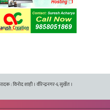
्पादक : विनोद शाही । वीरेन्द्रनगर-६ सुर्खेत ।