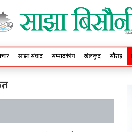
Sajha Bisaunee
e News Portal
िचार
साझा संवाद
सम्पादकीय
खेलकुद
सौंराइ
ित