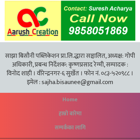
साझा बिसौनी पब्लिकेशन प्रा.लि.द्धारा सञ्चालित, अध्यक्ष: गोपी
अधिकारी, प्रबन्ध निर्देशक: कृष्णप्रसाद रेग्मी, सम्पादक :
विनोद शाही । वीरेन्द्रनगर-६ सुर्खेत । फोन नं. ०८३-५२०९८८ ।
इमेल :
sajha.bisaunee@gmail.com
Home
हाम्रो बारेमा
सम्पर्कका लागि