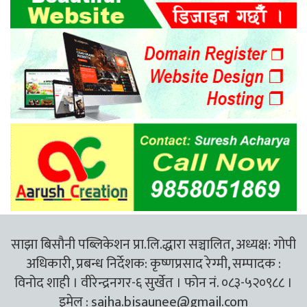
साझा बिसौनी पब्लिकेशन प्रा.लि.द्धारा सञ्चालित, अध्यक्ष: गोपी
अधिकारी, प्रबन्ध निर्देशक: कृष्णप्रसाद रेग्मी, सम्पादक :
विनोद शाही । वीरेन्द्रनगर-६ सुर्खेत । फोन नं. ०८३-५२०९८८ ।
इमेल :
sajha.bisaunee@gmail.com